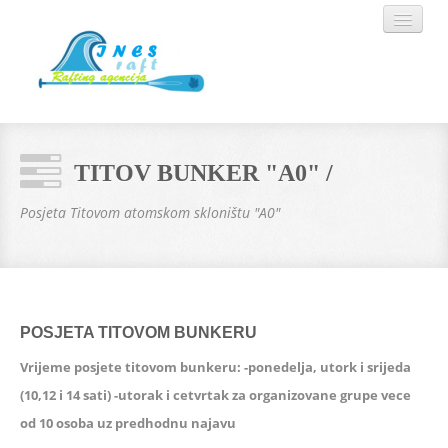
POČETNA
TITOV BUNKER "A0" /
GALERIJA
Posjeta Titovom atomskom skloništu "A0"
ČESTO POSTAVLJANA PITANJA
USLUGE KOJE NUDIMO
POSJETA TITOVOM BUNKERU
SVE O NAMA
Vrijeme posjete titovom bunkeru: -ponedelja, utork i srijeda
(10,12 i 14 sati) -utorak i cetvrtak za organizovane grupe vece
KONTAKT
od 10 osoba uz predhodnu najavu