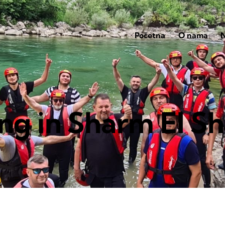
Početna
O nama
N
ng in Sharm El S