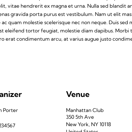
it, vitae hendrerit ex magna et urna. Nulla sed blandit 
cenas gravida porta purus est vestibulum. Nam ut elit mas
eque ac quam molestie scelerisque nec non neque. Duis sed
st eleifend tortor feugiat, molestie diam dapibus. Morbi tr
libero erat condimentum arcu, at varius augue justo condi
anizer
Venue
n Porter
Manhattan Club
350 5th Ave
New York
,
NY
10118
234567
United States