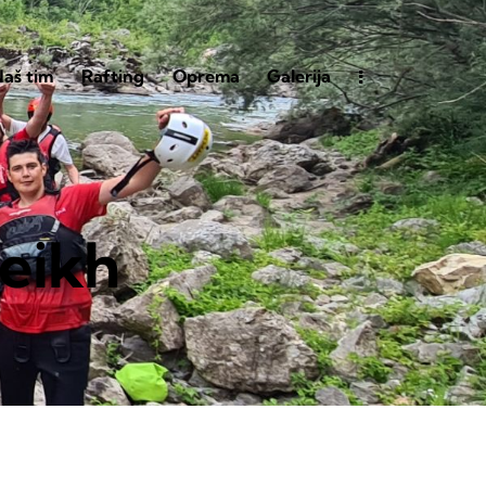
aš tim
Rafting
Oprema
Galerija
heikh